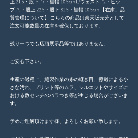
上:21.5・股下:77・裾幅:10.5cm L/ウェスト:72・ヒッ
プ:79・股上:22.5・股下:81.5・裾幅:10.5cm 【在庫、品
質管理について】 こちらの商品は楽天販売分として
注文可能数量の在庫を確保しております。
残り一つでも店頭展示品等ではありません。
ご安心下さい。
生産の過程上、縫製作業の糸の継ぎ目、擦過による小
さな汚れ、プリント等のムラ、シルエットやサイズに
おける数センチのバラつき等が生じる場合がございま
す。
予めご理解頂けます様、よろしくお願い致します。