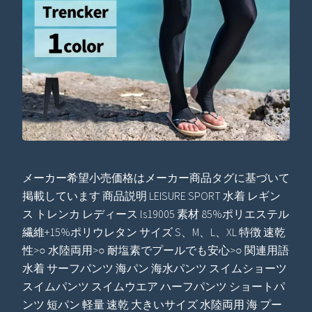
メーカー希望小売価格はメーカー商品タグに基づいて
掲載しています 商品説明 LEISURE SPORT 水着 レギン
ス トレンカ レディース ls19005 素材 85%ポリエステル
繊維+15%ポリウレタン サイズ S、M、L、XL 特徴 速乾
性>○ 水陸両用>○ 耐塩素でプールでも安心>○ 関連用語
水着 サーフパンツ 海パン 海水パンツ スイムショーツ
スイムパンツ スイムウエア ハーフパンツ ショートパ
ンツ 短パン 軽量 速乾 大きいサイズ 水陸両用 海 プー