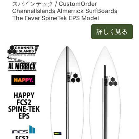
スパインテック / CustomOrder
ChannelIslands Almerrick SurfBoards
The Fever SpineTek EPS Model
詳しく見る