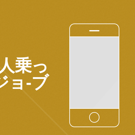
0人乗っ
ジョ-ブ