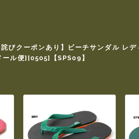
詫びクーポンあり】ビーチサンダル レディース 
ル便][0505]【SPS09】