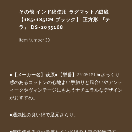
その他 インド綿使用 ラグマット/絨毯
【185×185CM ブラック】 正方形 『テ
ラ』 DS-2035168
Item Number 30
●【メーカー名】萩原●【型番】270051819●ざっくり
感のあるコットンの心地よい手触りと風合いやアンテ
ィークやヴィンテージにもあうナチュラルなデザイン
がおすすめ。
●通気性の良い綿で足元さらり。
●年中使えるタッチ感もインド綿の人気の秘密です。