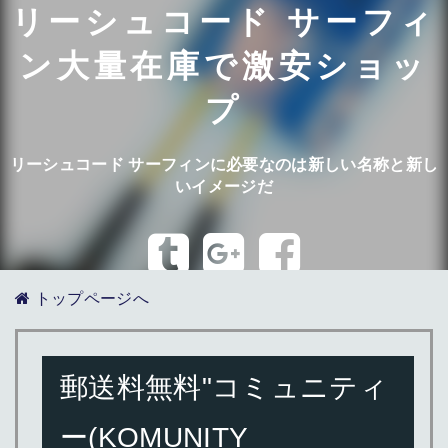
リーシュコード サーフィ
ン大量在庫で激安ショッ
プ
リーシュコード サーフィンに必要なのは新しい名称と新し
いイメージだ
トップページへ
郵送料無料"コミュニティ
ー(KOMUNITY