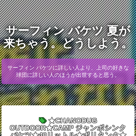
サーフィン バケツ 夏が
来ちゃう。どうしよう。
サーフィン バケツに詳しい人より、上司の好きな
球団に詳しい人のほうが出世すると思う。
★CHANODUG
OUTDOOR★CAMP ジャンボシンク
バケツ★40リットル★ポリタンク★