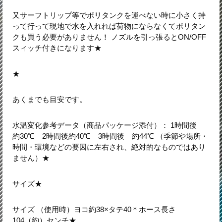
又サーフトリップ等でポリタンクを運べない時に小さく持
って行って現地で水を入れれば荷物にならなくてポリタン
クも買う必要がありません！ ノズルを引っ張るとON/OFF
スィッチ付きになります★
★
あくまでも目安です。
水温変化参考データ（商品パッケージ添付）： 1時間後
約30℃ 2時間後約40℃ 3時間後 約44℃ （季節や場所・
時間・環境などの要因に左右され、絶対的なものではあり
ません）★
サイズ★
サイズ （使用時）ヨコ約38×タテ40＊ホース長さ
104（約）センチ★