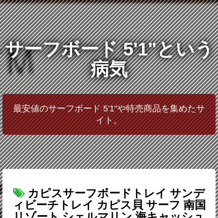
サーフボード 5'1"という
病気
最安値のサーフボード 5'1"や特売商品を集めたサ
イト。
カピスサーフボードトレイ サンデ
ィビーチトレイ カピス貝 サーフ 南国
リゾート シェルマリン 海キャッシュ