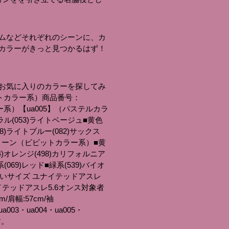
ムなどそれぞれのシーンに、カ
カラーがきっと見つかるはず！
お気に入りのカラーを探してみ
ットカラー系）商品番号：
系）【ua005】（パステルカラ
ラル(053)ライトベージュ■黄色
8)ライトブルー(082)サックス
ムグリーン（ビビットカラー系）■黄
64)オレンジ(498)カリフォルニア
069)レッド■緑系(539)バイオ
きいサイズ ユナイテッドアスレ
イテッドアスレ5.6オンス対象者
/肩幅:57cm/袖
ua003・ua004・ua005・
す。