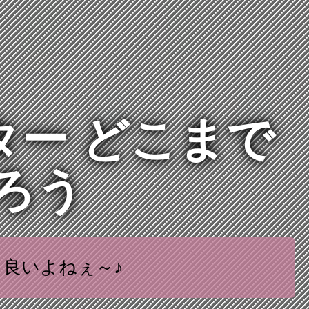
ター どこまで
ろう
も良いよねぇ～♪