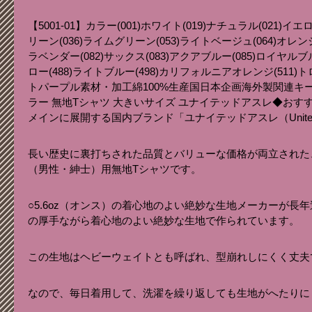
【5001-01】カラー(001)ホワイト(019)ナチュラル(021)イエ
リーン(036)ライムグリーン(053)ライトベージュ(064)オレンジ(0
ラベンダー(082)サックス(083)アクアブルー(085)ロイヤルブル
ロー(488)ライトブルー(498)カリフォルニアオレンジ(511)
トパープル素材・加工綿100%生産国日本企画海外製関連キーワードu
ラー 無地Tシャツ 大きいサイズ ユナイテッドアスレ◆おす
メインに展開する国内ブランド「ユナイテッドアスレ（United 
長い歴史に裏打ちされた品質とバリューな価格が両立された
（男性・紳士）用無地Tシャツです。
○5.6oz（オンス）の着心地のよい絶妙な生地メーカーが長年
の厚手ながら着心地のよい絶妙な生地で作られています。
この生地はヘビーウェイトとも呼ばれ、型崩れしにくく丈夫
なので、毎日着用して、洗濯を繰り返しても生地がへたりに