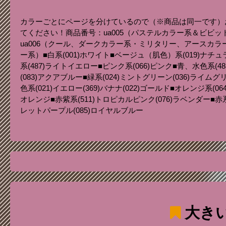
カラーごとにページを分けているので（※商品は同一です）
てください！商品番号：ua005（パステルカラー系＆ビビ
ua006（クール、ダークカラー系・ミリタリー、アースカラー
ー系）■白系(001)ホワイト■ベージュ（肌色）系(019)ナチュ
系(487)ライトイエロー■ピンク系(066)ピンク■青、水色系(48
(083)アクアブルー■緑系(024)ミントグリーン(036)ライ
色系(021)イエロー(369)バナナ(022)ゴールド■オレンジ系(0
オレンジ■赤紫系(511)トロピカルピンク(076)ラベンダー■赤系(
レットパープル(085)ロイヤルブルー
大き