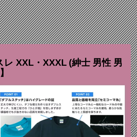
XXL・XXXL (紳士 男性 男
せ】