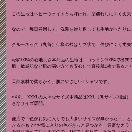
この生地はヘビーウェイトとも呼ばれ、型崩れしにくく丈夫
なので、毎日着用して、洗濯を繰り返しても生地がへたりに
クルーネック（丸首）仕様の衿はリブ状で、伸びにくく丈夫
○綿100%の心地よさ本商品の生地は、コットン100%で出
肌、敏感肌など肌の弱い方でも安心して直接肌1枚で着るこ
天然素材で柔らかく、肌にやさしいTシャツです。
○XXL・XXXLの大きなサイズ本商品はXXL（3Lサイズ相当）
きなサイズ展開。
他店で「色がお気に入りでも大きいサイズが無かった！」と
かるかも？○お気に入りの色がきっと見つかる！豊富なカラ
を取り揃えておりますので、1枚でも着れて、またファッシ