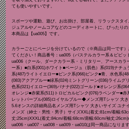
ても使いやすいです。
スポーツや運動、遊び、お出掛け、部屋着、リラックスタイ
ジュアルやノームコアなどのコーディネートに、ぴったりの
本商品は【ua005】です。
カラーごとにページを分けているので（※商品は同一です）
てください！商品番号：ua005（パステルカラー系＆ビビ
ua006（クール、ダークカラー系・ミリタリー、アースカラー
ー系）■白系(001)ホワイト■ベージュ（肌色）系(019)ナチュ
系(487)ライトイエロー■ピンク系(066)ピンク■青、水色系(48
(083)アクアブルー■緑系(024)ミントグリーン(036)ライ
色系(021)イエロー(369)バナナ(022)ゴールド■オレンジ系(0
オレンジ■赤紫系(511)トロピカルピンク(076)ラベンダー■赤系(
レットパープル(085)ロイヤルブルー◆メンズ用Tシャツ 大
5.6オンスの詳細商品名メンズ用Tシャツ 大きいサイズ ユナ
メンズ（紳士・男性・男子）サイズXXL(着丈:81cm/着幅:63cm
丈:25cm)XXXL(着丈:84cm/着幅:68cm/肩幅:60cm/袖丈:26cm)
ua006・ua007・ua008・ua009・ua010は同一商品になりま