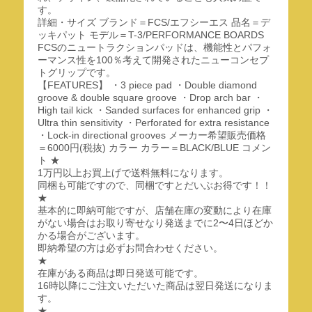
す。
詳細・サイズ ブランド＝FCS/エフシーエス 品名＝デ
ッキパット モデル＝T-3/PERFORMANCE BOARDS
FCSのニュートラクションパッドは、機能性とパフォ
ーマンス性を100％考えて開発されたニューコンセプ
トグリップです。
【FEATURES】 ・3 piece pad ・Double diamond
groove & double square groove ・Drop arch bar ・
High tail kick ・Sanded surfaces for enhanced grip ・
Ultra thin sensitivity ・Perforated for extra resistance
・Lock-in directional grooves メーカー希望販売価格
＝6000円(税抜) カラー カラー＝BLACK/BLUE コメン
ト ★
1万円以上お買上げで送料無料になります。
同梱も可能ですので、同梱ですとだいぶお得です！！
★
基本的に即納可能ですが、店舗在庫の変動により在庫
がない場合はお取り寄せなり発送までに2〜4日ほどか
かる場合がございます。
即納希望の方は必ずお問合わせください。
★
在庫がある商品は即日発送可能です。
16時以降にご注文いただいた商品は翌日発送になりま
す。
★