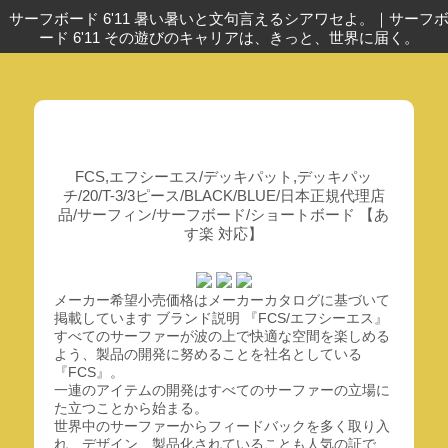
サーフボード 6'11 暑い暑いと文句言えるシアワセよ。
｜
サーフ
ード 6'11 その遊びのキャリアは、きっと、世界に届く。
FCS,エフシーエス/デッキパット,デッキパッ
チ/20/T-3/3ピース/BLACK/BLUE/日本正規代理店
品/サーフィン/サーフボード/ショートボード 【あ
す楽 対応】
メーカー希望小売価格はメーカーカタログに基づいて
掲載しています ブランド説明 『FCS/エフシーエス』
すべてのサーファーが波の上で快適な空間を楽しめる
よう、製品の開発に努めることを社名としている
『FCS』。
一連のアイテムの開発はすべてのサーファーの立場に
た立つことから始まる。
世界中のサーファーからフィードバックを多く取り入
れ、デザイン、製品化されていることも人気の証で