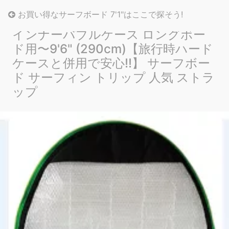
お買い得なサーフボード 7'1"はここで探そう!
インナーバブルケース ロングボー
ド用〜9'6" (290cm)【旅行時ハード
ケースと併用で安心!!】 サーフボー
ド サーフィン トリップ 人気 ストラ
ップ