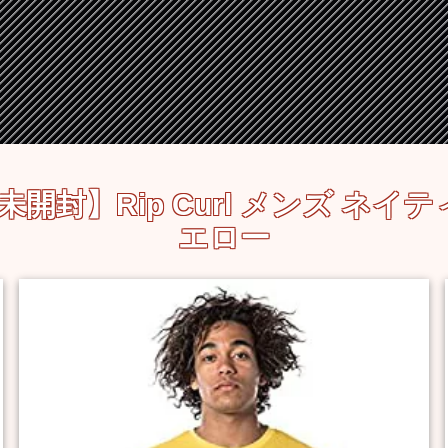
封】Rip Curl メンズ ネイテ
エロー