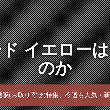
ド イエロー
のか
通販(お取り寄せ)特集、今週も人気・