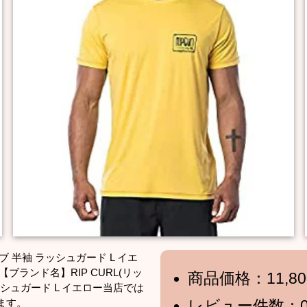
ブ 半袖 ラッシュガード L イエ
【ブランド名】RIP CURL(リッ
商品価格：11,8
ラッシュガード L イエロー当店では
ます。
レビュー件数：