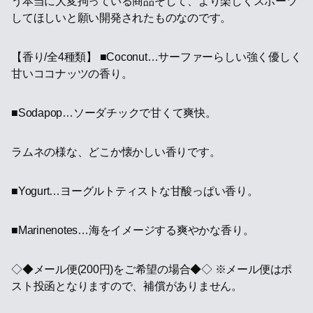
う本当に大変拘っている商品そして、より楽しくスポーツ
してほしいと願い開発されたものなのです。
【香り/全4種類】 ■Coconut…サーファーらしい強く優しく
甘いココナッツの香り。
■Sodapop…ソーダチックで甘くて爽快。
ラムネの様な、どこか懐かしい香りです。
■Yogurt…ヨーグルトティストな甘酸っぱい香り。
■Marinenotes…海をイメージする爽やかな香り。
◇◆メール便(200円)をご希望の場合◆◇ ※メール便はポ
スト投函となりますので、補償がありません。