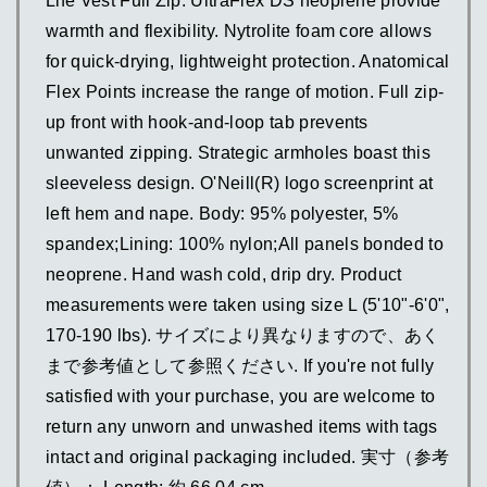
Life Vest Full Zip. UltraFlex DS neoprene provide
warmth and flexibility. Nytrolite foam core allows
for quick-drying, lightweight protection. Anatomical
Flex Points increase the range of motion. Full zip-
up front with hook-and-loop tab prevents
unwanted zipping. Strategic armholes boast this
sleeveless design. O'Neill(R) logo screenprint at
left hem and nape. Body: 95% polyester, 5%
spandex;Lining: 100% nylon;All panels bonded to
neoprene. Hand wash cold, drip dry. Product
measurements were taken using size L (5'10"-6'0",
170-190 lbs). サイズにより異なりますので、あく
まで参考値として参照ください. If you're not fully
satisfied with your purchase, you are welcome to
return any unworn and unwashed items with tags
intact and original packaging included. 実寸（参考