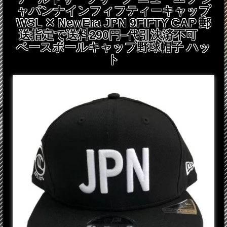
ャパンナインフィフティーキャップ
WSL ✕ NewEra JPN 9FIFTY CAP 郵
送指定で送料290円−代引決済不可
ベースボールキャップ野球帽子 ハッ
ト