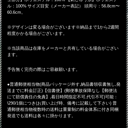
ル：100% サイズ目安（メーカー表記） 頭周り：56.8cm〜
60.6cm。
※デザインは変る場合がございます※納品まで1から2週間
程度かかる場合がございます。
※当該商品は在庫をメーカーと共有している場合がござい
ます。
予告無く完売の際はご容赦願います。
●普通郵便相当物(商品パッケージ外す,納品書領収書無し,発
送までに料金訂正)【信書便】(郵便事故保障なし【郵便法
にて賠償責任の免責】,着日時間指定不可,代引不可)可能：
\290/1個につき(お買い上げ時、備考に記載して下さい) 普
通郵便相当物複数時の送料は重量制の料金体系に付き同梱
発送でも送料は各々に掛かります。