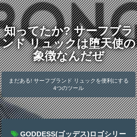
知ってたか? サーフブラ
ンド リュックは堕天使の
象徴なんだぜ
まだある! サーフブランド リュックを便利にする
4つのツール
GODDESS(ゴッデス)ロゴシリー