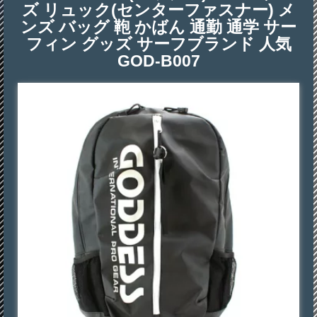
ズ リュック(センターファスナー) メ
ンズ バッグ 鞄 かばん 通勤 通学 サー
フィン グッズ サーフブランド 人気
GOD-B007