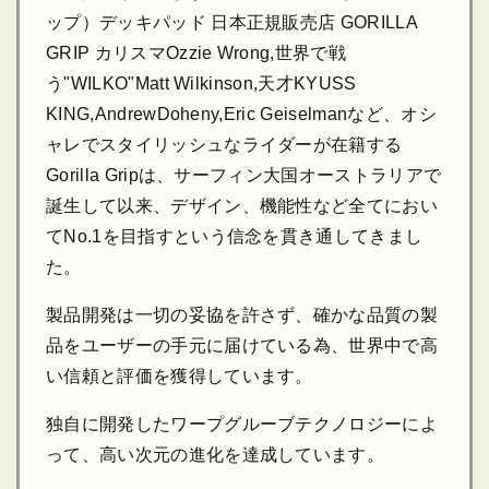
ップ）デッキパッド 日本正規販売店 GORILLA
GRIP カリスマOzzie Wrong,世界で戦
う"WILKO"Matt Wilkinson,天才KYUSS
KING,AndrewDoheny,Eric Geiselmanなど、オシ
ャレでスタイリッシュなライダーが在籍する
Gorilla Gripは、サーフィン大国オーストラリアで
誕生して以来、デザイン、機能性など全てにおい
てNo.1を目指すという信念を貫き通してきまし
た。
製品開発は一切の妥協を許さず、確かな品質の製
品をユーザーの手元に届けている為、世界中で高
い信頼と評価を獲得しています。
独自に開発したワープグルーブテクノロジーによ
って、高い次元の進化を達成しています。