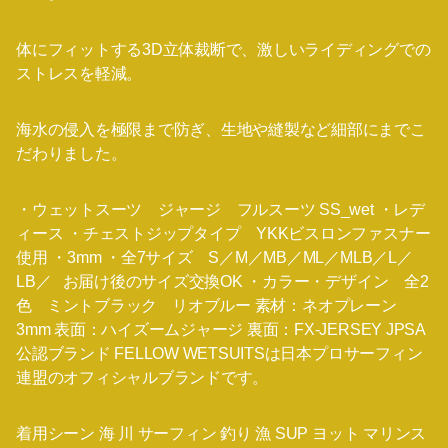
体にフィットする3D立体裁断で、激しいライディングでの
ストレスを軽減。
海水の侵入を極限まで防ぎ、生地や縫製など細部にまでこ
だわりました。
・ウェットスーツ ジャージ フルスーツ SS_wet ・レデ
ィース ・チェストジップタイプ YKKビスロンファスナー
使用 ・3mm ・全7サイズ S／M／MB／ML／MLB／L／
LB／ お届け後のサイズ交換OK ・カラー・デザイン 全2
色 ミントブラック リオブルー 素材：ネオプレーン
3mm 表面：ハイズームジャージ 裏面：FX-JERSEY JPSA
公認ブランド FELLOW WETSUITSは日本プロサーフィン
連盟のオフィシャルブランドです。
着用シーン 海 川 サーフィン 釣り 漁 SUP ヨット マリンス