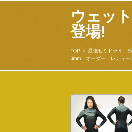
ウェット
登場!
TOP
＞ 最強セミドライ SW
3mm オーダー レディー