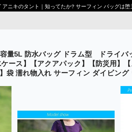
グ アニキのタント
｜
知ってたか? サーフィン バッグは
ー付 容量5L 防水バッグ ドラム型 ドラ
水ケース】【アクアパック】【防災用】【
】袋 濡れ物入れ サーフィン ダイビング