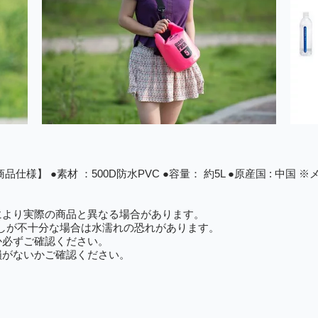
様】 ●素材 ：500D防水PVC ●容量： 約5L ●原産国 : 中
により実際の商品と異なる場合があります。
返しが不十分な場合は水濡れの恐れがあります。
か必ずご確認ください。
損がないかご確認ください。
。