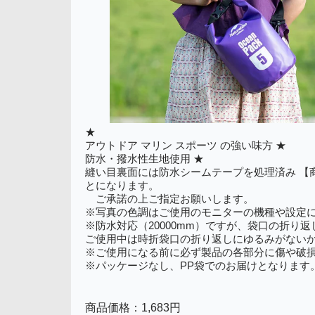
★
アウトドア マリン スポーツ の強い味方 ★
防水・撥水性生地使用 ★
縫い目裏面には防水シームテープを処理済み 【商品仕
とになります。
ご承諾の上ご指定お願いします。
※写真の色調はご使用のモニターの機種や設定
※防水対応（20000mm）ですが、袋口の折り
ご使用中は時折袋口の折り返しにゆるみがない
※ご使用になる前に必ず製品の各部分に傷や破
※パッケージなし、PP袋でのお届けとなります
商品価格：1,683円